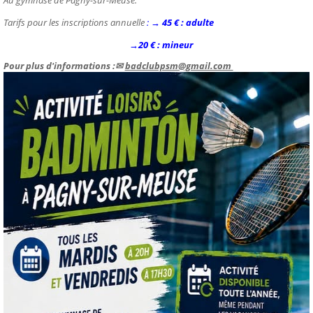
Au gymnase de Pagny-sur-Meuse.
Tarifs pour les inscriptions annuelle
:
→
45 € : adulte
→
20 € : mineur
Pour plus d'informations :✉
badclubpsm@gmail.com