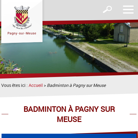
Affic
Afficher
le
le
men
formulaire
de
recherche
Vous êtes ici :
Accueil
>
Badminton à Pagny sur Meuse
BADMINTON À PAGNY SUR
MEUSE