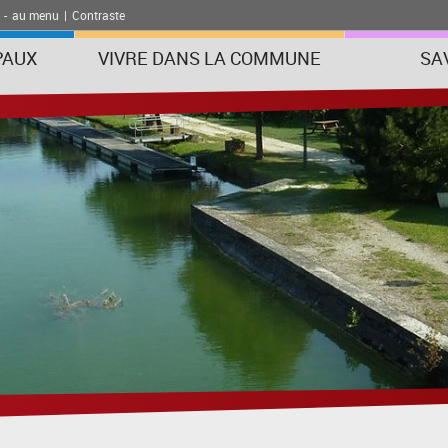
-
au menu
|
Contraste
PAUX
VIVRE DANS LA COMMUNE
SA