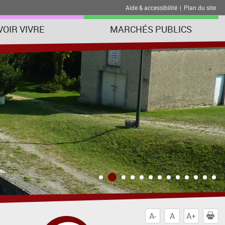
Aide & accessibilité
|
Plan du site
VOIR VIVRE
MARCHÉS PUBLICS
A-
A
A+
I