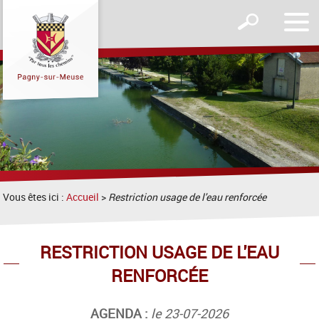
Affic
Afficher
le
le
men
formulaire
de
recherche
Vous êtes ici :
Accueil
>
Restriction usage de l'eau renforcée
RESTRICTION USAGE DE L'EAU
RENFORCÉE
AGENDA :
le 23-07-2026