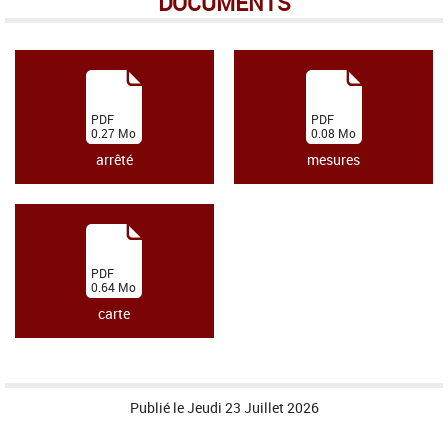
DOCUMENTS
(
(
PDF
PDF
0.27
Mo
0.08
Mo
)
)
arrêté
mesures
(
PDF
0.64
Mo
)
carte
Publié le
Jeudi 23 Juillet 2026