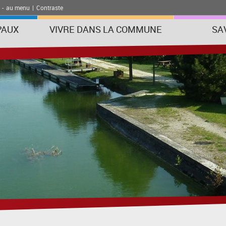
-
au menu
|
Contraste
PAUX
VIVRE DANS LA COMMUNE
SA